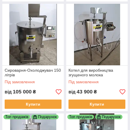
Сироварня-Охолоджувач 150
Котел для виробництва
літрів
згущеного молока
Під замовлення
Під замовлення
105 000
43 900
від
₴
від
₴
Купити
Купити
Топ продажів
Подарунок
Топ продажів
Подарунок