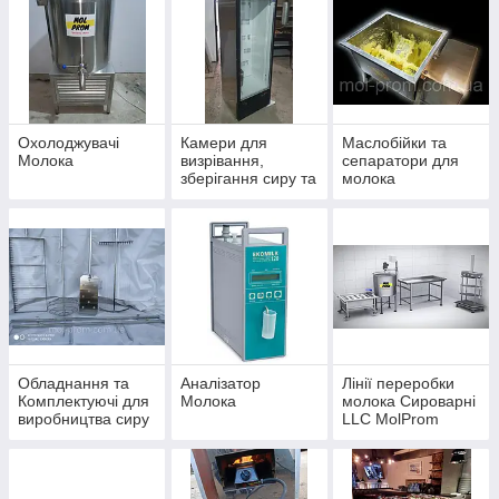
Охолоджувачі
Камери для
Маслобійки та
Молока
визрівання,
сепаратори для
зберігання сиру та
молока
молочної
продукції
Обладнання та
Аналізатор
Лінії переробки
Комплектуючі для
Молока
молока Сироварні
виробництва сиру
LLC MolProm