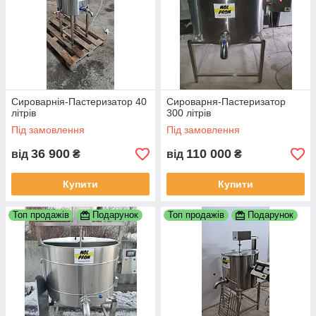
Сироварнія-Пастеризатор 40
Сироварня-Пастеризатор
літрів
300 літрів
Під замовлення
Під замовлення
36 900
110 000
від
₴
від
₴
Купити
Купити
Топ продажів
Подарунок
Топ продажів
Подарунок