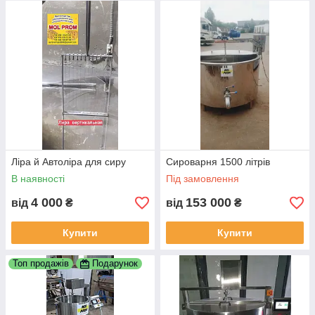
Ліра й Автоліра для сиру
Сироварня 1500 літрів
В наявності
Під замовлення
4 000
153 000
від
₴
від
₴
Купити
Купити
Топ продажів
Подарунок