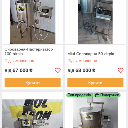
Сироварня-Пастеризатор
100 літрів
Міні-Сироварня 50 літрів
Під замовлення
Під замовлення
67 000
68 000
від
₴
від
₴
Купити
Купити
Топ продажів
Подарунок