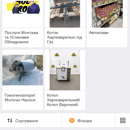
Послуги Монтажа
Котли
Автоклави
та Установки
Харчоварильні під
Обладнання
Газ
Гомогенізатори/
Котел
Молочні Насоси
Харчоварильний/
Котел Варочний
без мішалки
Сортування
0
Фільтри