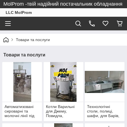
MolProm -твій надійний постачальник обладнання
LLC MolProm
Товари та послуги
Товари та послуги
Автоматизовані
Котли Варильні
Технологічні
сироварні та
для Джему,
столи, полиці,
молочні лінії під
Повидла,
шафи, для Барів,
ключ
Топленного Масла
Ресторанів, Школи
і ін.
і тд