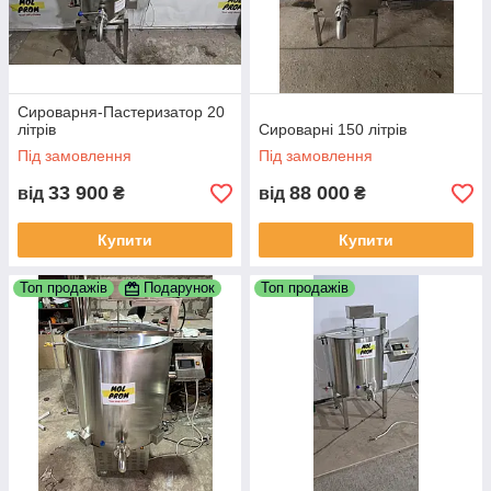
Сироварня-Пастеризатор 20
літрів
Сироварні 150 літрів
Під замовлення
Під замовлення
33 900
88 000
від
₴
від
₴
Купити
Купити
Топ продажів
Подарунок
Топ продажів