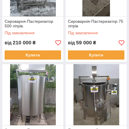
Сироварня-Пастеризатор
Сироварнія-Пастеризатор 75
500 літрів.
літрів
Під замовлення
Під замовлення
210 000
59 000
від
₴
від
₴
Купити
Купити