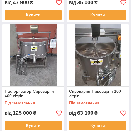
47 900
35 000
від
₴
від
₴
Купити
Купити
Пастеризатор-Сироварня
Сироварня-Пивоварня 100
400 літрів
літрів
Під замовлення
Під замовлення
125 000
63 100
від
₴
від
₴
Купити
Купити