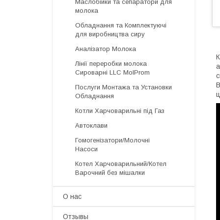
Маслобійки та сепаратори для
молока
Обладнання та Комплектуючі
для виробництва сиру
Аналізатор Молока
К
Лінії переробки молока
а
Сироварні LLC MolProm
с
В
Послуги Монтажа та Установки
ц
Обладнання
Котли Харчоварильні під Газ
Автоклави
Гомогенізатори/Молочні
Насоси
Котел Харчоварильний/Котел
Варочний без мішалки
О нас
Отзывы