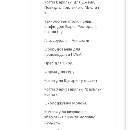
Котли Варильні для Джему,
Повидла, Топленного Масла і
ін.
Технологічні столи, полиці,
шафи, для Барів, Ресторанів,
Школи і тд
Глазурувальні Аппарати
Оборудование для
производства ПИВА
Прес для Сиру.
Форми для сиру
Котел для Шугарингу (пасти)
Котли Харчоварильні /Варильні
Котли /
Охолоджувачі Молока
Камери для визрівання,
зберігання сиру та молочної
продукції