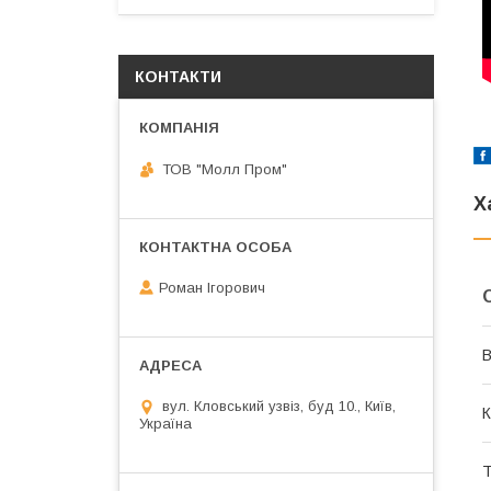
КОНТАКТИ
ТОВ "Молл Пром"
Х
Роман Ігорович
В
вул. Кловський узвіз, буд 10., Київ,
К
Україна
Т