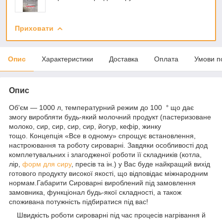
Приховати
Опис
Характеристики
Доставка
Оплата
Умови п
Опис
Об'єм — 1000 л, температурний режим до 100
що дає
°
змогу виробляти будь-який молочний продукт (пастеризоване
молоко, сир, сир, сир, сир, йогур, кефір, жинку
тощо. Концепція «Все в одному» спрощує встановлення,
настроювання та роботу сироварні. Завдяки особливості дод
комплетувальних і злагодженої роботи її складників (котла,
лір,
форм для сиру
, пресів та ін.) у Вас буде найкращий вихід
готового продукту високої якості, що відповідає міжнародним
нормам.Габарити Сироварні вироблений під замовлення
замовника, функціонал будь-якої складності, а також
споживана потужність підбиратися під вас!
Швидкість роботи сироварні під час процесів нагрівання й