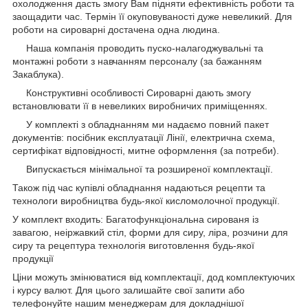
охолодження дасть змогу Вам підняти ефективність роботи та
заощадити час. Термін її окуповуваності дуже невеликий. Для
роботи на сироварні достачена одна людина.
Наша компанія проводить пуско-налагоджувальні та
монтажні роботи з навчанням персоналу (за бажанням
Закаблука).
Конструктивні особливості Сироварні дають змогу
встановлювати її в невеликих виробничих приміщеннях.
У комплекті з обладнанням ми надаємо повний пакет
документів: посібник експлуатації Лінії, електрична схема,
сертифікат відповідності, митне оформлення (за потреби).
Випускається мінімальної та розширеної комплектації.
Також під час купівлі обладнання надаються рецепти та
технологи виробництва будь-якої кисломолочної продукції.
У комплект входить: Багатофункціональна сированя із
завагою, неіржавкий стіл, форми для сиру, ліра, розчини для
сиру та рецептура технологія виготовлення будь-якої
продукції
Ціни можуть змінюватися від комплектації, дод комплектуючих
і курсу валют. Для цього залишайте свої запити або
телефонуйте нашим менеджерам для докладнішої