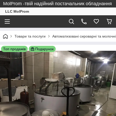
MolProm -твій надійний постачальник обладнання
LLC MolProm
Товари та послуги
Автоматизовані сироварні та молочні 
Топ продажів
Подарунок