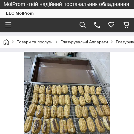
MolProm -твій надійний постачальник обладнання
LLC MolProm
Товари та послуги
Глазурувальні Аппарати
Глазурув