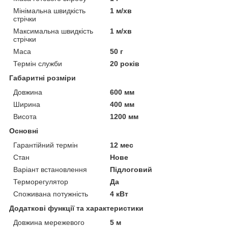
Мінімальна швидкість
1 м/хв
стрічки
Максимальна швидкість
1 м/хв
стрічки
Маса
50 г
Термін служби
20 років
Габаритні розміри
Довжина
600 мм
Ширина
400 мм
Висота
1200 мм
Основні
Гарантійний термін
12 мес
Стан
Нове
Варіант встановлення
Підлоговий
Терморегулятор
Да
Споживана потужність
4 кВт
Додаткові функції та характеристики
Довжина мережевого
5 м