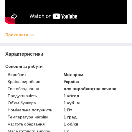
Приховати
Характеристики
Основні атрибути
Виробник
Молпром
Країна виробник
Україна
Тип обладнання
для виробництва печива
Продуктивність
1 кг/год
Об'єм бункера
1 куб. м
Номінальна потужність
1 Вт
Температура нагріву
1 град.
Частота обертання
1 об/хв
Маса готового виробу
1 г