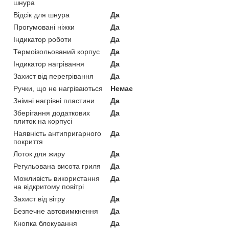
шнура
Відсік для шнура
Да
Прогумовані ніжки
Да
Індикатор роботи
Да
Термоізольований корпус
Да
Індикатор нагрівання
Да
Захист від перегрівання
Да
Ручки, що не нагріваються
Немає
Знімні нагрівні пластини
Да
Зберігання додаткових
Да
плиток на корпусі
Наявність антипригарного
Да
покриття
Лоток для жиру
Да
Регульована висота гриля
Да
Можливість використання
Да
на відкритому повітрі
Захист від вітру
Да
Безпечне автовимкнення
Да
Кнопка блокування
Да