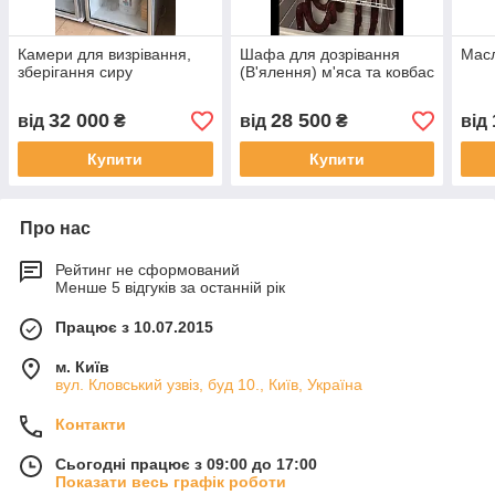
Камери для визрівання,
Шафа для дозрівання
Масл
зберігання сиру
(В'ялення) м'яса та ковбас
32 000
28 500
від
₴
від
₴
від
Купити
Купити
Про нас
Рейтинг не сформований
Менше 5 відгуків за останній рік
Працює з 10.07.2015
м. Київ
вул. Кловський узвіз, буд 10., Київ, Україна
Контакти
Сьогодні працює з 09:00 до 17:00
Показати весь графік роботи