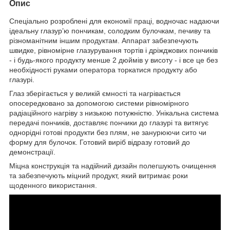
Опис
Спеціально розроблені для економії праці, водночас надаючи
ідеальну глазур’ю пончикам, солодким булочкам, печиву та
різноманітним іншим продуктам. Аппарат забезпечують
швидке, рівномірне глазурування тортів і дріжджових пончиків
- і будь-якого продукту менше 2 дюймів у висоту - і все це без
необхідності руками оператора торкатися продукту або
глазурі.
Глаз зберігається у великій ємності та нагрівається
опосередковано за допомогою системи рівномірного
радіаційного нагріву з низькою потужністю. Унікальна система
передачі пончиків, доставляє пончики до глазурі та витягує
однорідні готові продукти без плям, не занурюючи сито чи
форму для булочок. Готовий виріб відразу готовий до
демонстрації.
Міцна конструкція та надійний дизайн полегшують очищення
та забезпечують міцний продукт, який витримає роки
щоденного використання.