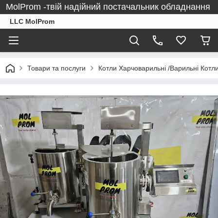
MolProm -твій надійний постачальник обладнання
LLC MolProm
Товари та послуги
Котли Харчоварильні /Варильні Котли