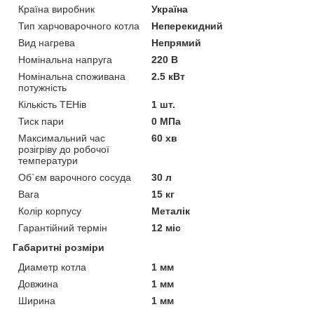
Країна виробник
Україна
Тип харчоварочного котла
Неперекидний
Вид нагрева
Непрямий
Номінальна напруга
220 В
Номінальна споживана
2.5 кВт
потужність
Кількість ТЕНів
1 шт.
Тиск пари
0 МПа
Максимальний час
60 хв
розігріву до робочої
температури
Об`єм варочного сосуда
30 л
Вага
15 кг
Колір корпусу
Металік
Гарантійний термін
12 міс
Габаритні розміри
Диаметр котла
1 мм
Довжина
1 мм
Ширина
1 мм