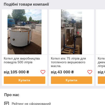
Подібні товари компанії
Котел для виробництва
Котел кпє 75 літрів для
Коте
повидла 500 літрів
топленого вершкового
джем
масла.
літрі
105 000
43 000
від
₴
від
₴
від
Купити
Купити
Про нас
Рейтинг не сформований