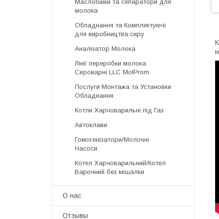
Маслобійки та сепаратори для
молока
Обладнання та Комплектуючі
для виробництва сиру
К
Аналізатор Молока
н
Лінії переробки молока
Сироварні LLC MolProm
Послуги Монтажа та Установки
Обладнання
Котли Харчоварильні під Газ
Автоклави
Гомогенізатори/Молочні
Насоси
Котел Харчоварильний/Котел
Варочний без мішалки
О нас
Отзывы