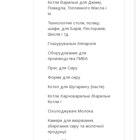
Котли Варильні для Джему,
Повидла, Топленного Масла і
ін.
Технологічні столи, полиці,
шафи, для Барів, Ресторанів,
Школи і тд
Глазурувальні Аппарати
Оборудование для
производства ПИВА
Прес для Сиру.
Форми для сиру
Котел для Шугарингу (пасти)
Котли Харчоварильні /Варильні
Котли /
Охолоджувачі Молока
Камери для визрівання,
зберігання сиру та молочної
продукції