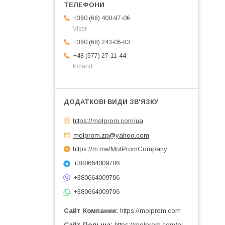
+380 (66) 400-97-06
Viber
+380 (68) 243-05-83
+48 (577) 27-11-44
Poland
https://molprom.com/ua
molprom.zp@yahoo.com
https://m.me/MolPromCompany
+380664009706
+380664009706
+380664009706
Сайт Компании
https://molprom.com
Сайт Польша
https://molprom.com/pl