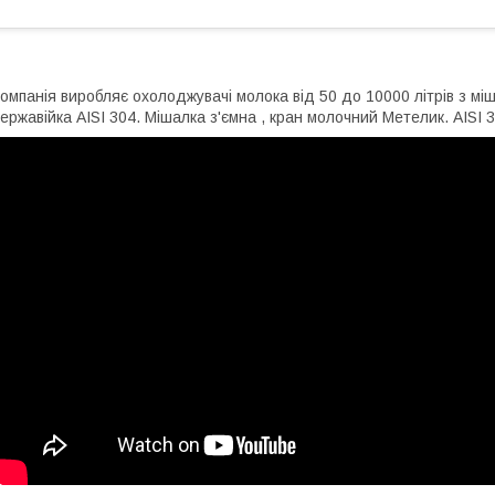
омпанія виробляє охолоджувачі молока від 50 до 10000 літрів з мі
ержавійка AISI 304. Мішалка з'ємна , кран молочний Метелик. AISI 