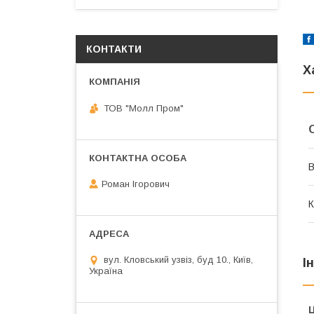
КОНТАКТИ
Х
ТОВ "Молл Пром"
В
Роман Ігорович
К
вул. Кловський узвіз, буд 10., Київ,
І
Україна
Ц