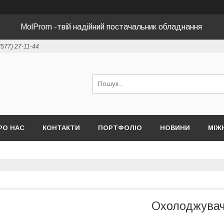
MolProm -твій надійний постачальник обладнання
(577) 27-11-44
РО НАС
КОНТАКТИ
ПОРТФОЛІО
НОВИНИ
МІЖ
Охолоджувач 