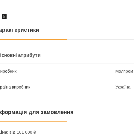
арактеристики
Основні атрибути
иробник
Молпром
раїна виробник
Україна
нформація для замовлення
іна:
від 101 000 ₴