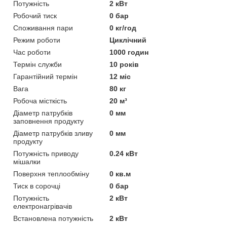
Потужність
2 кВт
Робочий тиск
0 бар
Споживання пари
0 кг/год
Режим роботи
Циклічний
Час роботи
1000 годин
Термін служби
10 років
Гарантійний термін
12 міс
Вага
80 кг
Робоча місткість
20 м³
Діаметр патрубків
0 мм
заповнення продукту
Діаметр патрубків зливу
0 мм
продукту
Потужність приводу
0.24 кВт
мішалки
Поверхня теплообміну
0 кв.м
Тиск в сорочці
0 бар
Потужність
2 кВт
електронагрівачів
Встановлена потужність
2 кВт