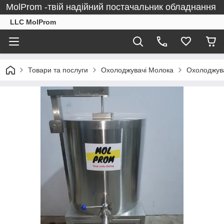
MolProm -твій надійний постачальник обладнання
LLC MolProm
Товари та послуги
Охолоджувачі Молока
Охолоджува