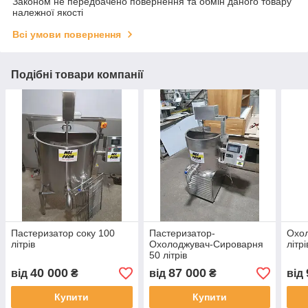
Законом не передбачено повернення та обмін даного товару
належної якості
Всі умови повернення
Подібні товари компанії
Пастеризатор соку 100
Пастеризатор-
Охол
літрів
Охолоджувач-Сироварня
літрі
50 літрів
40 000
87 000
від
₴
від
₴
від
Купити
Купити