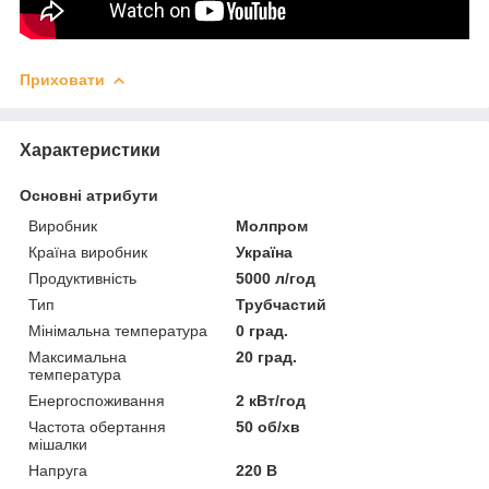
Приховати
Характеристики
Основні атрибути
Виробник
Молпром
Країна виробник
Україна
Продуктивність
5000 л/год
Тип
Трубчастий
Мінімальна температура
0 град.
Максимальна
20 град.
температура
Енергоспоживання
2 кВт/год
Частота обертання
50 об/хв
мішалки
Напруга
220 В