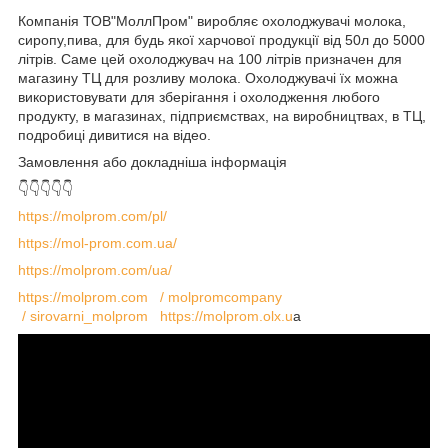
Компанія ТОВ"МоллПром" виробляє охолоджувачі молока,
сиропу,пива, для будь якої харчової продукції від 50л до 5000
літрів. Саме цей охолоджувач на 100 літрів призначен для
магазину ТЦ для розливу молока. Охолоджувачі їх можна
використовувати для зберігання і охолодження любого
продукту, в магазинах, підприємствах, на виробництвах, в ТЦ,
подробиці дивитися на відео.
Замовлення або докладніша інформація
👇👇👇👇👇
https://molprom.com/pl/
https://mol-prom.com.ua/
https://molprom.com/ua/
https://molprom.com
/ molpromcompany
/ sirovarni_molprom
https://molprom.olx.u
a