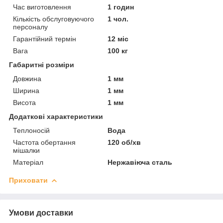
Час виготовлення
1 годин
Кількість обслуговуючого
1 чол.
персоналу
Гарантійний термін
12 міс
Вага
100 кг
Габаритні розміри
Довжина
1 мм
Ширина
1 мм
Висота
1 мм
Додаткові характеристики
Теплоносій
Вода
Частота обертання
120 об/хв
мішалки
Матеріал
Нержавіюча сталь
Приховати
Умови доставки