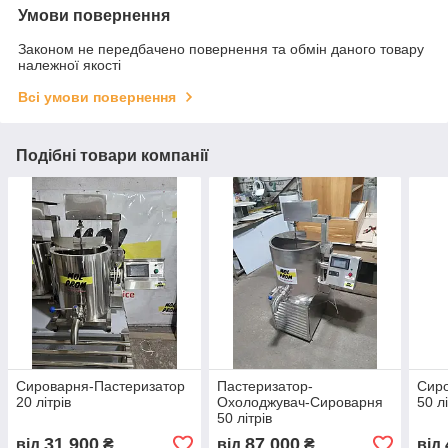
Умови повернення
Законом не передбачено повернення та обмін даного товару
належної якості
Всі умови повернення
Подібні товари компанії
Сироварня-Пастеризатор
Пастеризатор-
Сиро
20 літрів
Охолоджувач-Сироварня
50 лі
50 літрів
31 900
87 000
від
₴
від
₴
від