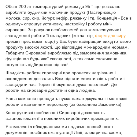
Обсяг 200 лт температурний режим до 95 ° що дозволяє
виробляти будь-який молочний продукт (Пастеризацію
молока, сир, сир, йогурт, кефір, ряжанку і тд. Концепція «Все в
одному» спрощує установку, настройку і роботу міні-
сироварні. За рахунок особливостей доп комплектуючих і
злагодженої роботи її складових (котла, лір,
форм для сиру
,
пресів і прес візків тощо) у Вас буде найкращий вихід готового
продукту високої якості, що відповідає міжнародним нормам.
Габарити Сироварні виробляємо під замовлення замовника,
функціонал будь-якої складності, а так само споживана
потужність підбиратися під вас!
Швидкість роботи сироварні при процесах нагрівання і
охолодження дозволить Вам підняти ефективність роботи і
заощадити час. Термін її окупності дуже невеликий. Для
роботи на сироварні достатній одна людина.
Наша компанія проводить пуско-налагоджувальні і монтажні
роботи з навчанням персоналу (за бажанням Замовника).
Конструктивні особливості Сироварні дозволяють
встановлювати її в невеликих виробничих приміщеннях.
У комплекті з обладнанням ми надаємо повний пакет
документів: посібник експлуатації Лінії, електрична схема,