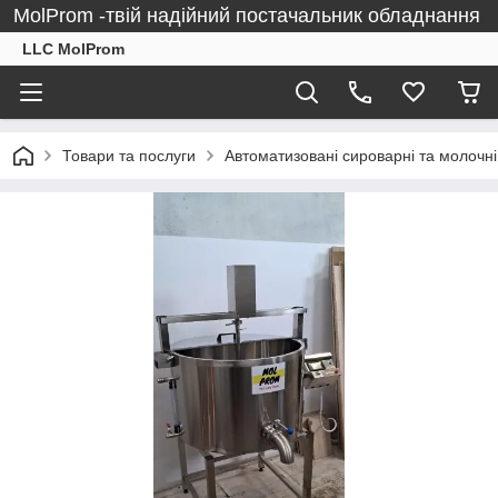
MolProm -твій надійний постачальник обладнання
LLC MolProm
Товари та послуги
Автоматизовані сироварні та молочні 