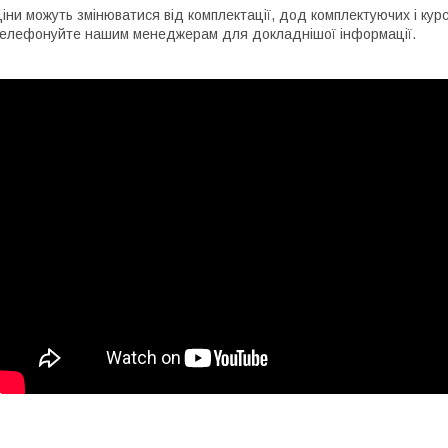
іни можуть змінюватися від комплектації, дод комплектуючих і кур
елефонуйте нашим менеджерам для докладнішої інформації.