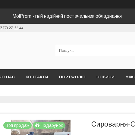
MolProm -твій надійний постачальник обладнання
(577) 27-11-44
РО НАС
КОНТАКТИ
ПОРТФОЛІО
НОВИНИ
МІЖ
Сироварня-О
Топ продаж
Подарунок