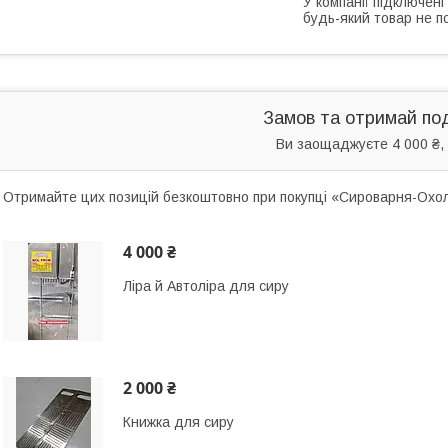
У компанії підключені
будь-який товар не п
Замов та отримай по
Ви заощаджуєте 4 000 ₴, 
Отримайте цих позицій безкоштовно при покупці «Сироварня-Охол
4 000 ₴
Ліра й Автоліра для сиру
2 000 ₴
Книжка для сиру