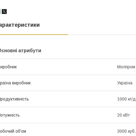
арактеристики
Основні атрибути
иробник
Молпром
раїна виробник
Україна
родуктивність
1000 кг/
отужність
20 кВт
обочий об'єм
3000 куб.