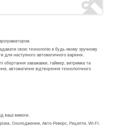
програматором.
адавати свою технологію в будь-якому зручному
ти для наступного автоматичного варіння.
і обертання заважавки, таймер, витримка та
ня, автоматичне відтворення технологічного
д ваші вимоги.
ізка, Охолодження, Авто-Реверс, Рецепти, WI-FI.