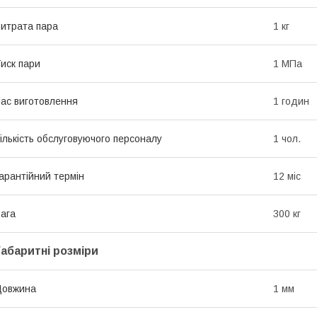
итрата пара
1 кг
иск пари
1 МПа
ас виготовлення
1 годин
ількість обслуговуючого персоналу
1 чол.
арантійний термін
12 міс
ага
300 кг
Габаритні розміри
Довжина
1 мм