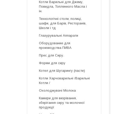
Котли Варильні для Джему,
Повидла, Топленного Масла і
ін.
Технологічні столи, полиці,
шафи, для Барів, Ресторанів,
Школи і тд
Глазурувальні Аппарати
Оборудование для
производства ПИВА
Прес для Сиру.
Форми для сиру
Котел для Шугарингу (пасти)
Котли Харчоварильні /Варильні
Котли /
Охолоджувачі Молока
Камери для визрівання,
зберігання сиру та молочної
продукції