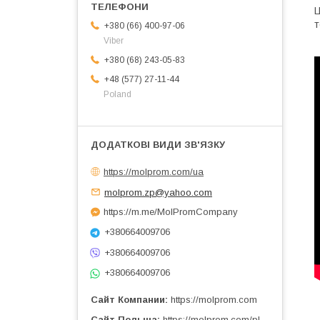
Ц
т
+380 (66) 400-97-06
Viber
+380 (68) 243-05-83
+48 (577) 27-11-44
Poland
https://molprom.com/ua
molprom.zp@yahoo.com
https://m.me/MolPromCompany
+380664009706
+380664009706
+380664009706
Сайт Компании
https://molprom.com
Сайт Польша
https://molprom.com/pl