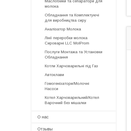
Маслобійки та сепаратори для
молока
Обладнання та Комплектуючі
для виробництва сиру
Аналізатор Молока
Лінії переробки молока
Сироварні LLC MolProm
Послуги Монтажа та Установки
Обладнання
Котли Харчоварильні під Газ
Автоклави
Гомогенізатори/Молочні
Насоси
Котел Харчоварильний/Котел
Варочний без мішалки
О нас
Отзывы