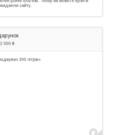
 електронні платежі. Тепер ви можете купити
окидаючи сайту.
дарунок
2 000 ₴
оджувач 300 літрів»