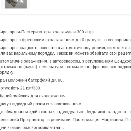
ироварнія-Пастеризатор-охолоджувач 300 літрів.
ироварні з фреоновим охолодженням до 0 градусів, із сенсорним 
ироварні працюють повністю в автоматичному режимі, ви можете з
ля вас варильному порядку. Також ви можете зберігати свої рецеп
втоматичне заважнення, з автореверсом, з регулюванням швидкост
ідтримання (пауза) температури, автоматичне фріонове охолоджен
орядку.
ран молочний батерфляй ДК 80.
отужність 21 квт/380.
ідний змійовик для охолодження.
вигун відкидний разом із заважнюванням.
е обладнання здійснюється індивідуально, будь-якої складності пі
енсорний Програматор із режимами: Пастеризація, Нагрівання, Пор
іни вказані базової комплектації.