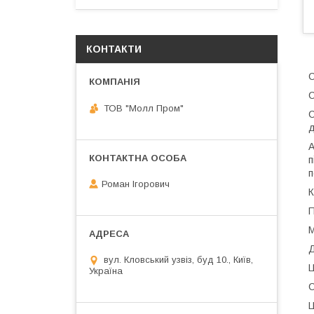
КОНТАКТИ
С
С
ТОВ "Молл Пром"
С
д
А
п
п
Роман Ігорович
К
П
М
Д
вул. Кловський узвіз, буд 10., Київ,
Ц
Україна
С
Ц