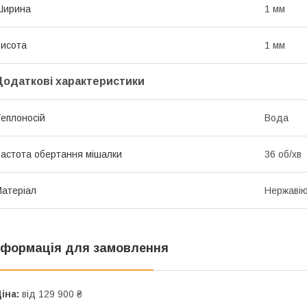
Ширина
1 мм
исота
1 мм
Додаткові характеристики
еплоносій
Вода
астота обертання мішалки
36 об/хв
атеріал
Нержавію
нформація для замовлення
іна:
від 129 900 ₴