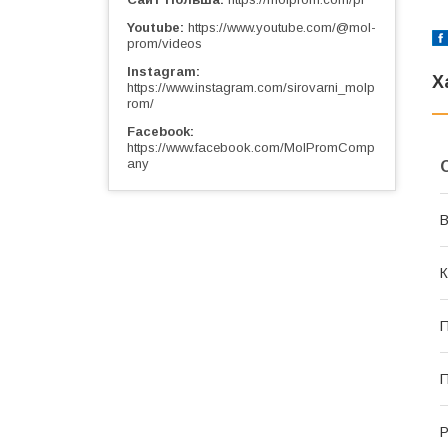
Youtube
https://www.youtube.com/@mol-
prom/videos
Instagram
Х
https://www.instagram.com/sirovarni_molp
rom/
Facebook
https://www.facebook.com/MolPromComp
any
В
К
П
П
Р