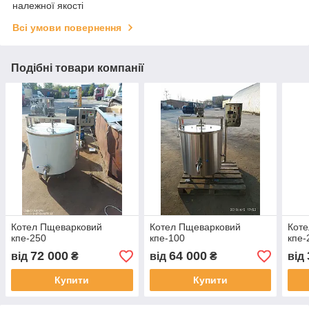
належної якості
Всі умови повернення
Подібні товари компанії
Котел Пщеварковий
Котел Пщеварковий
Кот
кпе-250
кпе-100
кпе-
72 000
64 000
від
₴
від
₴
від
Купити
Купити