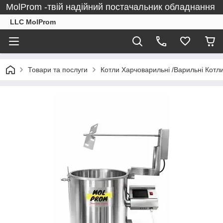
MolProm -твій надійний постачальник обладнання
LLC MolProm
Товари та послуги
Котли Харчоварильні /Варильні Котли