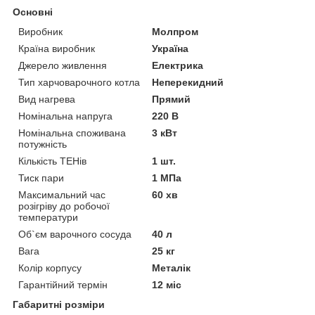
Основні
Виробник
Молпром
Країна виробник
Україна
Джерело живлення
Електрика
Тип харчоварочного котла
Неперекидний
Вид нагрева
Прямий
Номінальна напруга
220 В
Номінальна споживана
3 кВт
потужність
Кількість ТЕНів
1 шт.
Тиск пари
1 МПа
Максимальний час
60 хв
розігріву до робочої
температури
Об`єм варочного сосуда
40 л
Вага
25 кг
Колір корпусу
Металік
Гарантійний термін
12 міс
Габаритні розміри