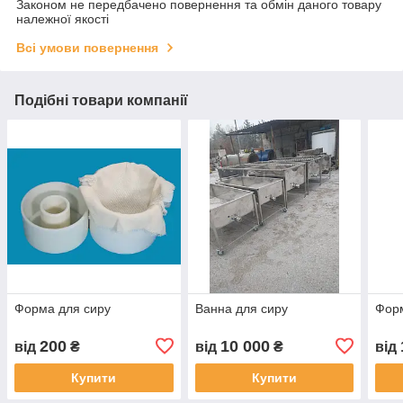
Законом не передбачено повернення та обмін даного товару
належної якості
Всі умови повернення
Подібні товари компанії
Форма для сиру
Ванна для сиру
Форм
200
10 000
від
₴
від
₴
від
Купити
Купити