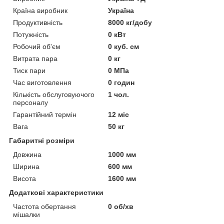
Країна виробник
Україна
Продуктивність
8000 кг/добу
Потужність
0 кВт
Робочий об'єм
0 куб. см
Витрата пара
0 кг
Тиск пари
0 МПа
Час виготовлення
0 годин
Кількість обслуговуючого
1 чол.
персоналу
Гарантійний термін
12 міс
Вага
50 кг
Габаритні розміри
Довжина
1000 мм
Ширина
600 мм
Висота
1600 мм
Додаткові характеристики
Частота обертання
0 об/хв
мішалки